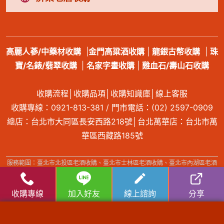
高麗人蔘/中藥材收購
|
金門高粱酒收購
|
龍銀古幣收購
|
珠
寶/名錶/翡翠收購
|
名家字畫收購
|
雞血石/壽山石收購
收購流程
│
收購品項
│
收購知識庫
│
線上客服
收購專線：
0921-813-381
/ 門市電話：
(02) 2597-0909
總店：台北市大同區長安西路218號│台北萬華店：台北市萬
華區西藏路185號
服務範圍：臺北市北投區老酒收購、臺北市士林區老酒收購、臺北市內湖區老酒
收購、臺北市南港區老酒收購、臺北市大同區老酒收購、臺北市萬華區老酒收
購、臺北市中正區老酒收購、臺北市大安區老酒收購、臺北市信義區老酒收購、
收購專線
加入好友
線上諮詢
分享
臺北市中山區老酒收購、臺北市松山區老酒收購、新北市萬里區老酒收購、新北
市金山區老酒收購、新北市板橋區老酒收購、新北市汐止區老酒收購、新北市深
坑區老酒收購、新北市石碇區老酒收購、新北市瑞芳區老酒收購、新北市雙溪區