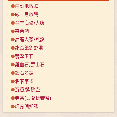
●
白蘭地收購
●
威士忌收購
●
金門高粱/大麴
●
茅台酒
●
高麗人蔘/燕窩
●
龍銀紙鈔郵幣
●
翡翠玉石
●
雞血石/壽山石
●
鑽石名錶
●
名家字畫
●
沉香/紫砂壺
●
老茶(農會比賽茶)
●
虎骨酒知識