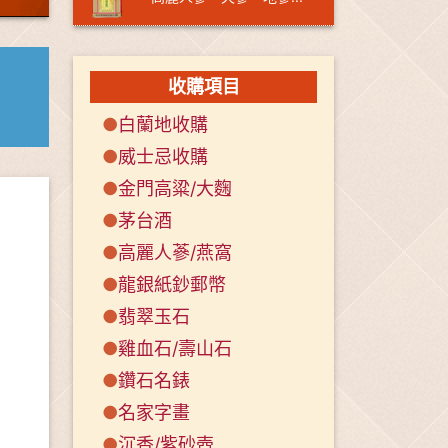
收購項目
●
白蘭地收購
●
威士忌收購
●
金門高粱/大麴
●
茅台酒
●
高麗人蔘/燕窩
●
龍銀紙鈔郵幣
●
翡翠玉石
●
雞血石/壽山石
●
鑽石名錶
●
名家字畫
●
沉香/紫砂壺