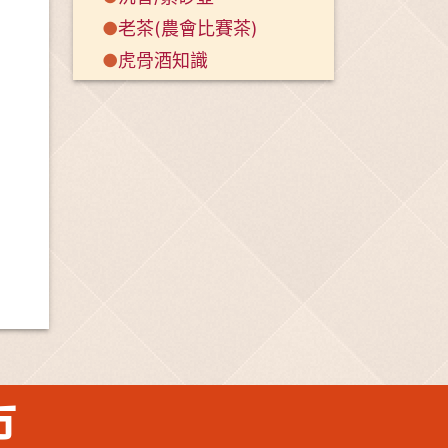
●
老茶(農會比賽茶)
●
虎骨酒知識
市