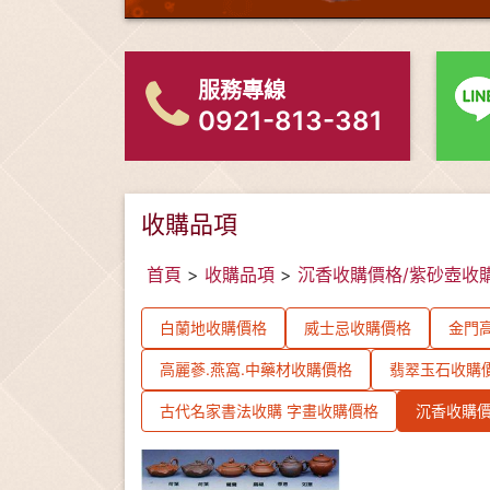
服務專線
0921-813-381
收購品項
首頁
>
收購品項
>
沉香收購價格/紫砂壺收
白蘭地收購價格
威士忌收購價格
金門高
高麗蔘.燕窩.中藥材收購價格
翡翠玉石收購
古代名家書法收購 字畫收購價格
沉香收購價