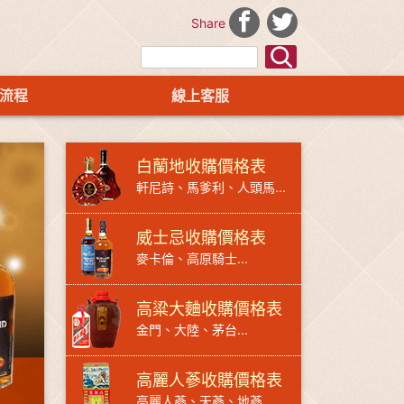
Share
流程
線上客服
白蘭地收購價格表
軒尼詩、馬爹利、人頭馬...
威士忌收購價格表
麥卡倫、高原騎士...
高粱大麯收購價格表
金門、大陸、茅台...
高麗人蔘收購價格表
高麗人蔘、天蔘、地蔘...