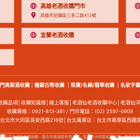
高雄老酒收購門市
高雄市前鎮區三多二路413號
宜蘭老酒收購
門高粱酒收購
|
龍銀古幣收購
|
珠寶/名錶/翡翠收購
|
名家字
收購品項
│
收購知識庫
│
線上客服
│
老酒仙老酒收購中心
│
老酒仙
收購專線：
0921-813-381
/ 門市電話：
(02) 2597-0909
台北市大同區長安西路218號│台北萬華店：台北市萬華區西藏路
、臺北市內湖區老酒收購、臺北市南港區老酒收購、臺北市大同區老酒收購、臺北市萬