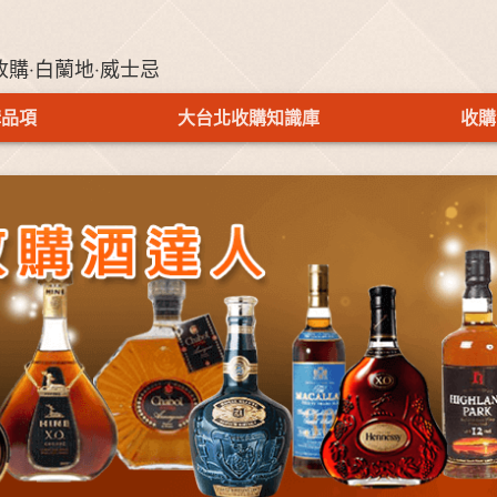
收購‧白蘭地‧威士忌
購品項
大台北收購知識庫
收購