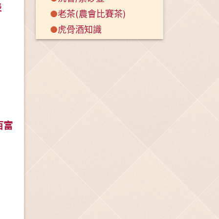
表
●
老茶(農會比賽茶)
●
虎骨酒知識
 百富