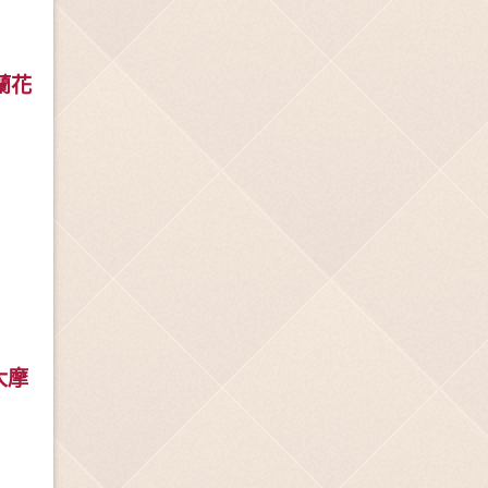
格蘭花
 大摩