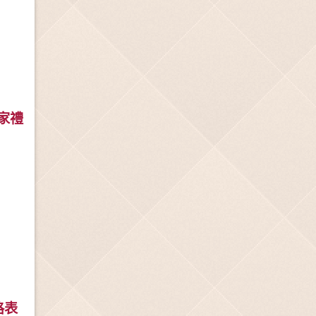
 皇家禮
格表