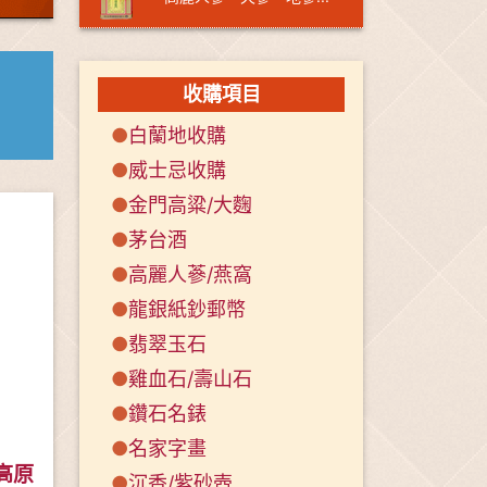
收購項目
●
白蘭地收購
●
威士忌收購
●
金門高粱/大麴
●
茅台酒
●
高麗人蔘/燕窩
●
龍銀紙鈔郵幣
●
翡翠玉石
●
雞血石/壽山石
●
鑽石名錶
●
名家字畫
 高原
●
沉香/紫砂壺