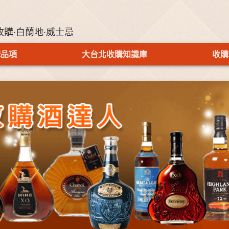
收購‧白蘭地‧威士忌
購品項
大台北收購知識庫
收購