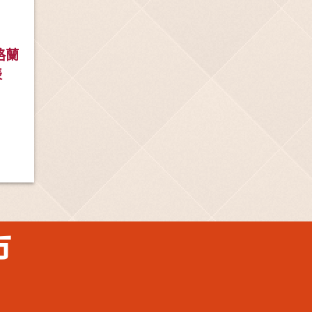
 格蘭
表
市