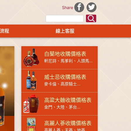
Share
流程
線上客服
白蘭地收購價格表
軒尼詩、馬爹利、人頭馬...
威士忌收購價格表
麥卡倫、高原騎士...
高粱大麯收購價格表
金門、大陸、茅台...
高麗人蔘收購價格表
高麗人蔘、天蔘、地蔘...