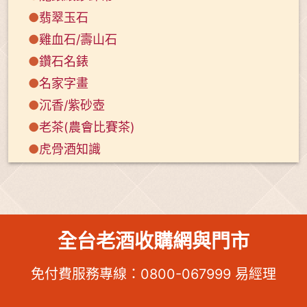
●
翡翠玉石
●
雞血石/壽山石
●
鑽石名錶
●
名家字畫
●
沉香/紫砂壺
●
老茶(農會比賽茶)
●
虎骨酒知識
全台老酒收購網與門市
免付費服務專線：
0800-067999
易經理