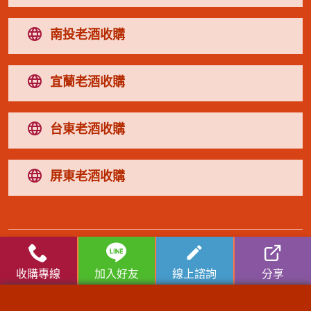
南投老酒收購
宜蘭老酒收購
台東老酒收購
屏東老酒收購
高麗人蔘/中藥材收購
|
金門高粱酒收購
|
龍銀古幣收購
|
珠
寶/名錶/翡翠收購
|
名家字畫收購
|
雞血石/壽山石收購
收購專線
加入好友
線上諮詢
分享
收購流程
│
收購品項
│
收購知識庫
│
線上客服