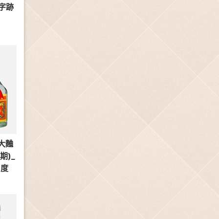
字字跡
大麯
期)_
8度