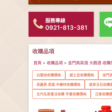
服務專線
0921-813-381
收購品項
首頁
>
收購品項
>
金門高粱酒 大麴酒 收購
白蘭地收購價格
威士忌收購價格
金門高
高麗蔘.燕窩.中藥材收購價格
翡翠玉石收購
古代名家書法收購 字畫收購價格
沉香收購價