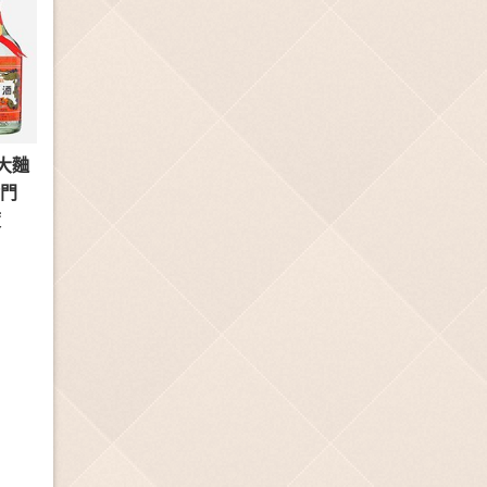
大麯
金門
度