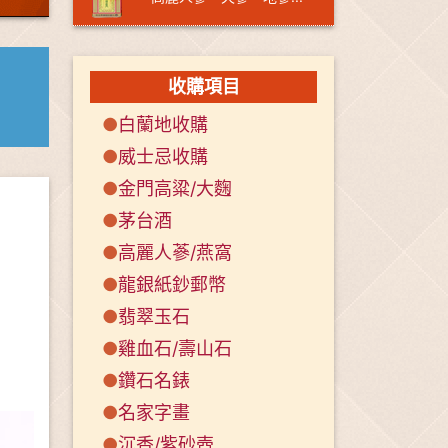
收購項目
●
白蘭地收購
●
威士忌收購
●
金門高粱/大麴
●
茅台酒
●
高麗人蔘/燕窩
●
龍銀紙鈔郵幣
●
翡翠玉石
●
雞血石/壽山石
●
鑽石名錶
●
名家字畫
●
沉香/紫砂壺