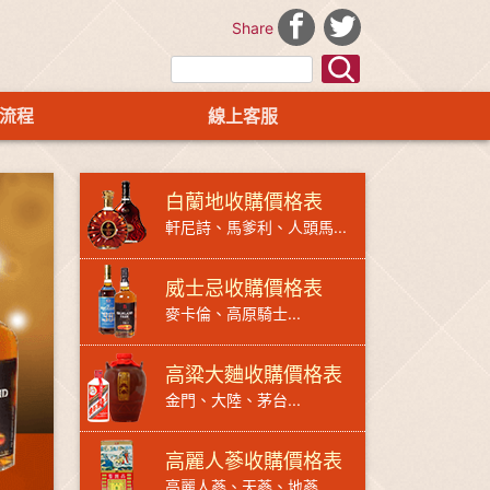
Share
流程
線上客服
白蘭地收購價格表
軒尼詩、馬爹利、人頭馬...
威士忌收購價格表
麥卡倫、高原騎士...
高粱大麯收購價格表
金門、大陸、茅台...
高麗人蔘收購價格表
高麗人蔘、天蔘、地蔘...