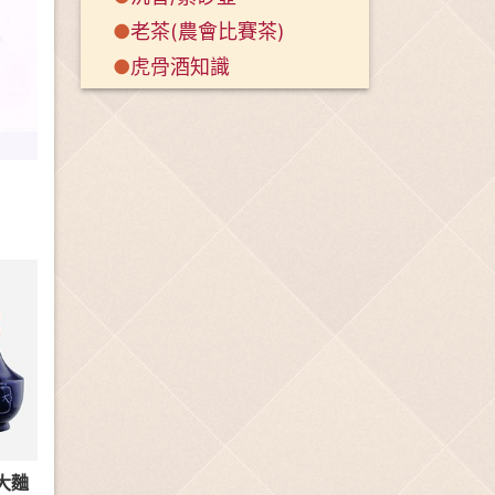
●
老茶(農會比賽茶)
●
虎骨酒知識
大麯