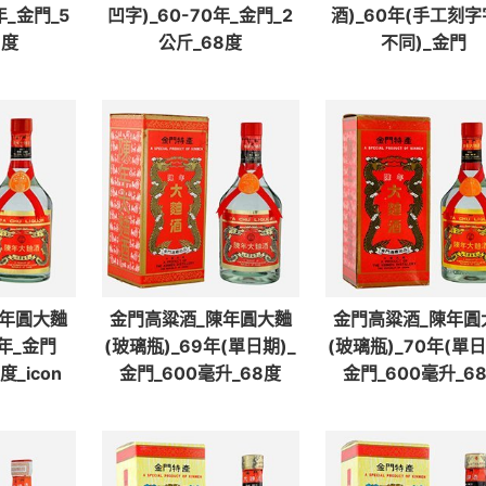
年_金門_5
凹字)_60-70年_金門_2
酒)_60年(手工刻
8度
公斤_68度
不同)_金門
陳年圓大麯
金門高粱酒_陳年圓大麯
金門高粱酒_陳年圓
9年_金門
(玻璃瓶)_69年(單日期)_
(玻璃瓶)_70年(單日
度_icon
金門_600毫升_68度
金門_600毫升_6