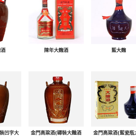
麴酒
陳年大麴酒
藍大麴
罈裝凹字大
金門高粱酒(罈裝大麯酒
金門高粱酒(藍瓷瓶