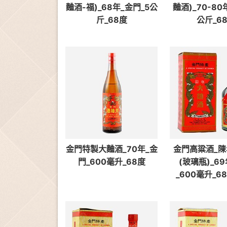
麯酒-福)_68年_金門_5公
麯酒)_70-80
斤_68度
公斤_6
金門特製大麯酒_70年_金
金門高粱酒_
門_600毫升_68度
(玻璃瓶)_6
_600毫升_68