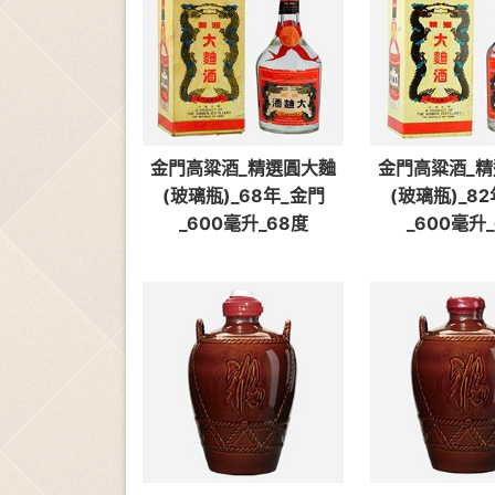
金門高粱酒_精選圓大麯
金門高粱酒_
(玻璃瓶)_68年_金門
(玻璃瓶)_8
_600毫升_68度
_600毫升