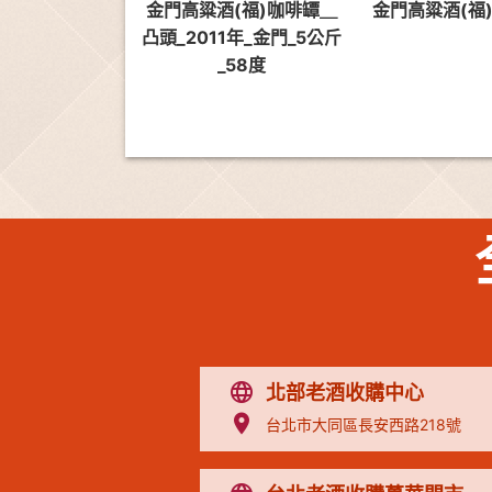
金門高粱酒(福)咖啡罈＿
金門高粱酒(福)
凸頭_2011年_金門_5公斤
_58度
北部老酒收購中心
台北市大同區長安西路218號