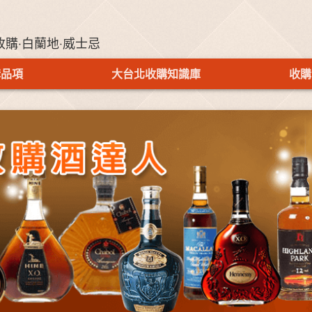
收購‧白蘭地‧威士忌
購品項
大台北收購知識庫
收購