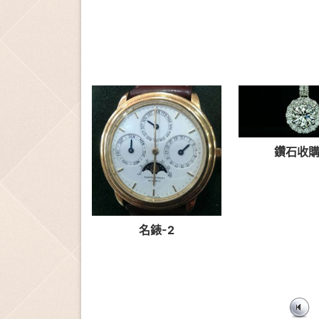
鑽石收購
名錶-2