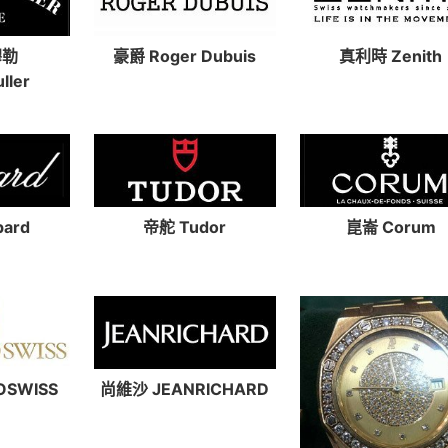
穆勒
豪爵 Roger Dubuis
真利時 Zenith
ller
ard
帝舵 Tudor
崑崙 Corum
OSWISS
尚維沙 JEANRICHARD