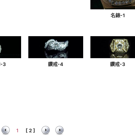
名錶-1
-3
鑽戒-4
鑽戒-3
1
[ 2 ]