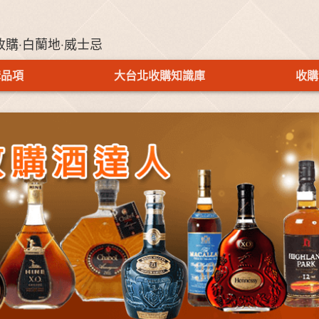
收購‧白蘭地‧威士忌
購品項
大台北收購知識庫
收購