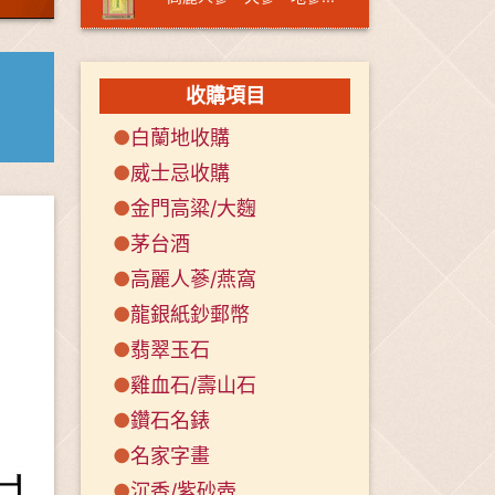
收購項目
●
白蘭地收購
●
威士忌收購
●
金門高粱/大麴
●
茅台酒
●
高麗人蔘/燕窩
●
龍銀紙鈔郵幣
●
翡翠玉石
●
雞血石/壽山石
●
鑽石名錶
●
名家字畫
●
沉香/紫砂壺