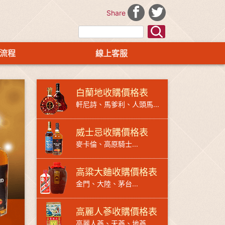
Share
流程
線上客服
白蘭地收購價格表
軒尼詩、馬爹利、人頭馬...
威士忌收購價格表
麥卡倫、高原騎士...
高粱大麯收購價格表
金門、大陸、茅台...
高麗人蔘收購價格表
高麗人蔘、天蔘、地蔘...