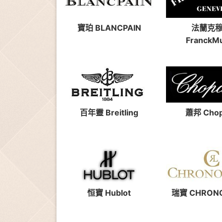
寶珀 BLANCPAIN
法蘭克
FranckMu
百年靈 Breitling
蕭邦 Chop
恒寶 Hublot
瑞寶 CHRON