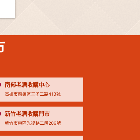
市
南部老酒收購中心
高雄市前鎮區三多二路413號
新竹老酒收購門市
新竹市東區光復路二段209號