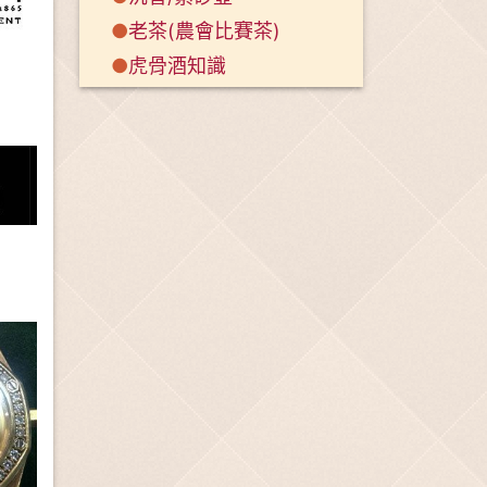
●
老茶(農會比賽茶)
●
虎骨酒知識