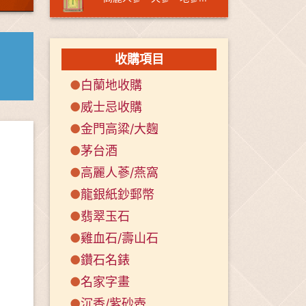
收購項目
●
白蘭地收購
●
威士忌收購
●
金門高粱/大麴
●
茅台酒
●
高麗人蔘/燕窩
●
龍銀紙鈔郵幣
●
翡翠玉石
●
雞血石/壽山石
●
鑽石名錶
●
名家字畫
●
沉香/紫砂壺