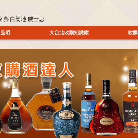
收購‧白蘭地‧威士忌
購品項
大台北收購知識庫
收購