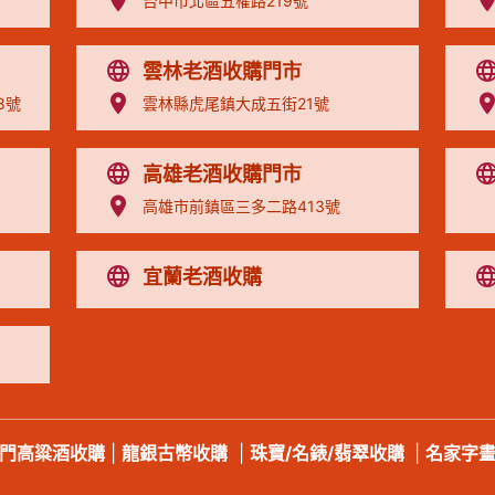
台中市北區五權路219號
雲林老酒收購門市
8號
雲林縣虎尾鎮大成五街21號
高雄老酒收購門市
高雄市前鎮區三多二路413號
宜蘭老酒收購
門高粱酒收購
|
龍銀古幣收購
|
珠寶/名錶/翡翠收購
|
名家字