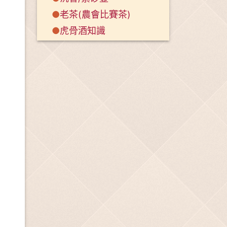
●
老茶(農會比賽茶)
●
虎骨酒知識