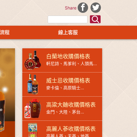
Share
流程
線上客服
白蘭地收購價格表
軒尼詩、馬爹利、人頭馬...
威士忌收購價格表
麥卡倫、高原騎士...
高粱大麯收購價格表
金門、大陸、茅台...
高麗人蔘收購價格表
高麗人蔘、天蔘、地蔘...