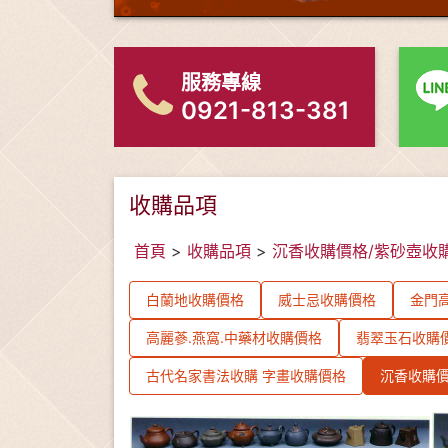
服務專線
0921-813-381
收購品項
首頁
>
收購品項
>
沉香收購價格/紫砂壺收
白蘭地收購價格
威士忌收購價格
金門高
高麗蔘.燕窩.中藥材收購價格
翡翠玉石收購
古代名家書法收購 字畫收購價格
沉香收購價