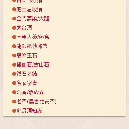
●
白蘭地收購
●
威士忌收購
●
金門高粱/大麴
●
茅台酒
●
高麗人蔘/燕窩
●
龍銀紙鈔郵幣
●
翡翠玉石
●
雞血石/壽山石
●
鑽石名錶
●
名家字畫
●
沉香/紫砂壺
●
老茶(農會比賽茶)
●
虎骨酒知識